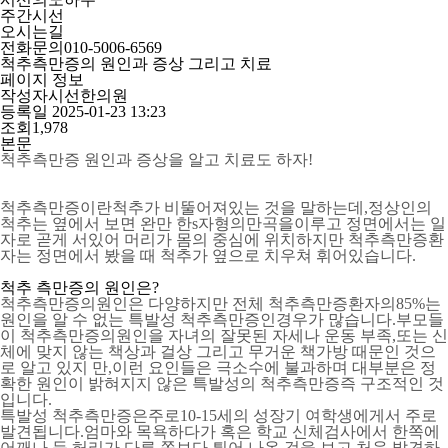
주간시선
오시는길
전화문의
010-5006-6569
척추측만증의 원인과 증상 그리고 치료
페이지 정보
작성자
시선한의원
등록일
2025-01-23 13:23
조회
1,978
본문
척추측만증 원인과 증상을 알고 치료도 하자!
척추측만증이란척추가 비뚤어져있는 것을 말하는데,정상인의
척추는 옆에서 보면 완만 한s자형의만곡을이루고 정면에서는 일
자로 곧게 서있어 머리가 몸의 중심에 위치하지만 척추측만증환
자는 정면에서 봤을 때 척추가 옆으로 치우쳐 휘어있습니다.
척추 측만증의 원인은?
척추측만증의원인은 다양하지만 전체 척추측만증환자의85%는
원인을 알 수 없는 특발성 척추측만증인경우가 많습니다.부모들
이 척추측만증의원인을 자녀의 잘못된 자세나 운동 부족,또는 신
체에 맞지 않는 책상과 걸상 그리고 무거운 책가방 때문인 것으
로 알고 있지 만,이런 요인들은 극소수에 불과하며 대부분은 정
확한 원인이 밝혀지지 않은 특발성의 척추측만증즉 구조적인 것
입니다.
특발성 척추측만증은주로10-15세의 성장기 여학생에게서 주로
발견됩니다.엄마와 목욕하다가 혹은 학교 신체검사에서 한쪽에
어깨나 등,허리가 다른 쪽보다 튀어 나온 것을 보고 처음 발견하