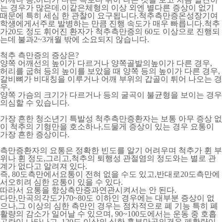
는 경우가 많은데.이같은체형의 이상 외엔 별다른 증상이 없기
때문에 특히 세심 한 관찰이 요구됩니다.척추측만증온성장기여
학섕에게서주로 발병하는 만큼 진행 속도가 매우 빠릅니다.척추
가20도 정도 휘어진 환자가 척추측만증의 60도 이상으로 진행되
는데 불과2~3개월 밖에 소요되지 않습니다.
척추 측만증의 증상은?
양쪽 어깨선의 높이가 다르거나 양쪽골발의높이가 다른 경우,
허리를 굽혀 등의 높이를 보았을 때 양쪽 등의 높이가 다른 경우,
갈비뼈가 비대칭을 이루거나 어깨 부위의 갑골이 튀어 나오는 경
우,
양쪽 가슴의 크기가 다르거나 등의 굴곡이 불균형을 보이는 경우
의심할 수 있습니다.
가장 흔한 청소년기 특발성 척추측만증환자는 보통 아무 증상 없
이 척추의 기형만을 호소하나,드물게 증상이 있는 경우 요통이
가장 흔한 증상이다.
측만증환자의 요통은 정확한 빈도를 알기 어려우며 척추가 휜 부
위나 휜 정도,그리고,척추의 퇴행성 관절염의 정도와는 별로 관
계가 없다고 알려져 있다.
즉, 80도측만에서요통이 전혀 없을 수도 있고,반대로20도측만에
서오히려 심한 요통이 있을 수 있다.
따라서 요통을 항상측만증과연관시켜서는 안 된다.
다만,만곡의각도가70~80도 이하인 경우에는 대부분 증상이 없
으나,그 이상의 심한 측만인 경우는 점차적으로 폐 기능 특히 폐
활량의 감소가 일어날 수 있으며, 90~100도에서는 운동 중 호흡
곤란이 나타나고, ​120도 이상의 심한 흉부만곡의경우 폐활량이