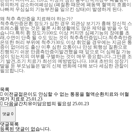
유의하게 감소하여폐성심 (폐질환 때문에 폐동맥 혈액의 흐름이
나빠져 우심실의 기능부전을 일으킨 상태)이 발생하게 된다.
왜 척추 측만증을 치료해야 하는가?
척추측만증은휜 정도가 심한 경우 외관상 보기가 흉해 정신적 스
트레스를 받는 것은 물론 사회생활에도 많은 제약을 받을 수 있
습니다.특히 휜 정도가100도 이상 커지면 심폐기능의 장애를 초
래,수면이 단축 될 수도 있는 것이 척추측만증입니다.척추측만증
은또한 허리 부위에 척추가30도 이상 휘었을 경우에는 지금은 통
증이 없더라도 출산 이후 심한 요통이나 만성 퇴행성 질환으로
진행되기 쉬운 만큼측만증이발견했을 때 앞으로 더 심해질 가능
성이 있는지의 여부를 구별하는 것이 매우 중요합니다.그만큼 조
기 발견,조기 치료가 최선의 예방법입니다. 10대 초반의 성장기
딸을 둔 부모님들은 딸의 신체 변화에 대해 보다 세심한 관찰이
필요합니다.
목록
이전글
젊은이도 안심할 수 없는 통풍을 혈액순환치료와 어혈
제거 치료로
25.01.23
다음글
간치유이담요법의 필요성
25.01.23
댓글
0
댓글목록
등록된 댓글이 없습니다.