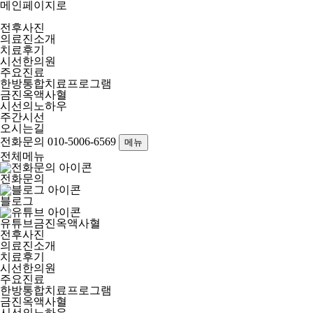
메인페이지로
전후사진
의료진소개
치료후기
시선한의원
주요진료
한방통합치료프로그램
금진옥액사혈
시선의노하우
주간시선
오시는길
전화문의
010-5006-6569
메뉴
전체메뉴
전화문의
블로그
유튜브
금진옥액사혈
전후사진
의료진소개
치료후기
시선한의원
주요진료
한방통합치료프로그램
금진옥액사혈
시선의노하우